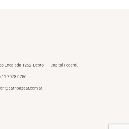
co Encalada 1252, Depto1 – Capital Federal.
) 11 7078 0756
ion@bathbazaar.com.ar