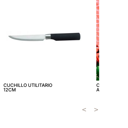
CUCHILLO UTILITARIO
COPETINERO
12CM
ASTON