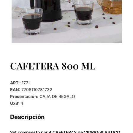
CAFETERA 800 ML
ART :
173I
EAN:
7798110731732
Presentación:
CAJA DE REGALO
UxB:
4
Descripción
Set compuesto por 4 CAFETERAS de VIDRIO/PLASTICO