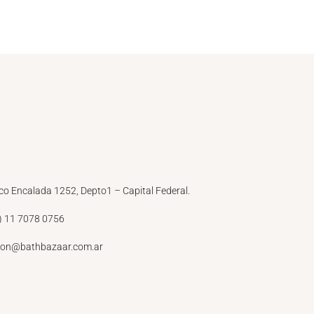
co Encalada 1252, Depto1 – Capital Federal.
) 11 7078 0756
ion@bathbazaar.com.ar