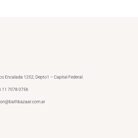
co Encalada 1252, Depto1 – Capital Federal.
) 11 7078 0756
ion@bathbazaar.com.ar