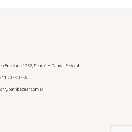
co Encalada 1252, Depto1 – Capital Federal.
) 11 7078 0756
ion@bathbazaar.com.ar