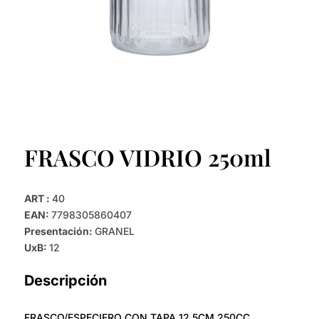
FRASCO VIDRIO 250ml
ART :
40
EAN:
7798305860407
Presentación:
GRANEL
UxB:
12
Descripción
FRASCO/ESPECIERO CON TAPA 12,5CM 250CC