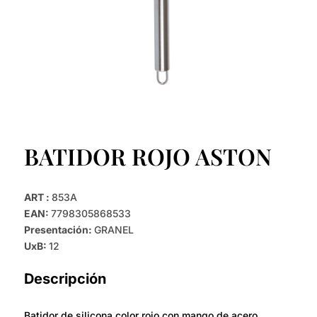
BATIDOR ROJO ASTON
ART :
853A
EAN:
7798305868533
Presentación:
GRANEL
UxB:
12
Descripción
Batidor de silicona color rojo con mango de acero