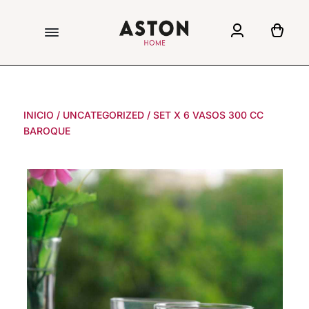
INICIO
/
UNCATEGORIZED
/
SET X 6 VASOS 300 CC
BAROQUE