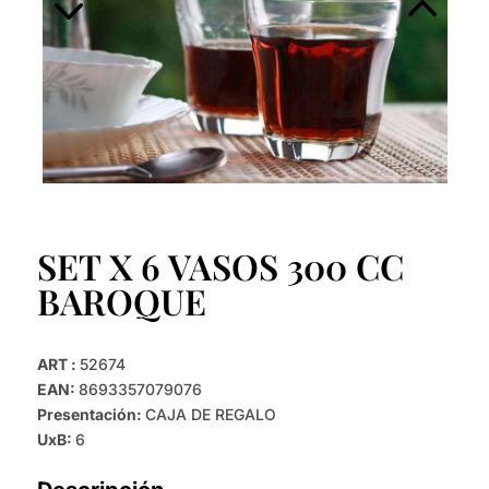
SET X 6 VASOS 300 CC
BAROQUE
ART :
52674
EAN:
8693357079076
Presentación:
CAJA DE REGALO
UxB:
6