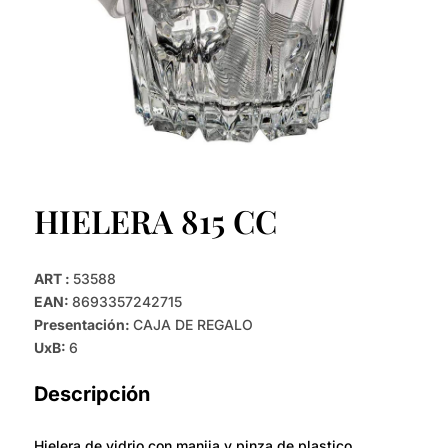
HIELERA 815 CC
ART :
53588
EAN:
8693357242715
Presentación:
CAJA DE REGALO
UxB:
6
Descripción
Hielera de vidrio con manija y pinza de plastico.