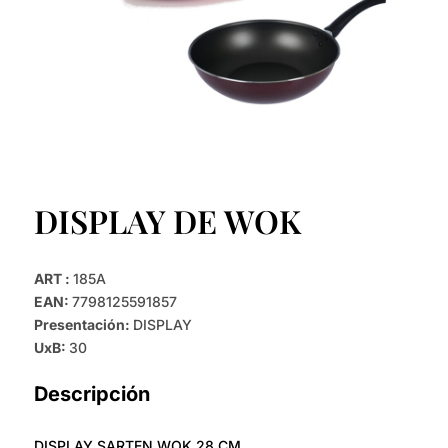
DISPLAY DE WOK
ART :
185A
EAN:
7798125591857
Presentación:
DISPLAY
UxB:
30
Descripción
DISPLAY SARTEN WOK 28 CM