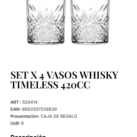
SET X 4 VASOS WHISKY
TIMELESS 420CC
ART :
520414
EAN:
8693357539839
Presentación:
CAJA DE REGALO
UxB:
6