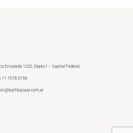
co Encalada 1252, Depto1 – Capital Federal.
) 11 7078 0756
ion@bathbazaar.com.ar