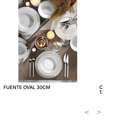
FUENTE OVAL 30CM
CUCHILLO UTI
12CM