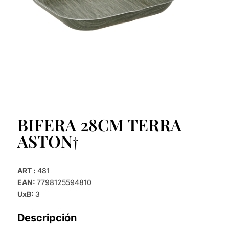
BIFERA 28CM TERRA
ASTON†
ART :
481
EAN:
7798125594810
UxB:
3
Descripción